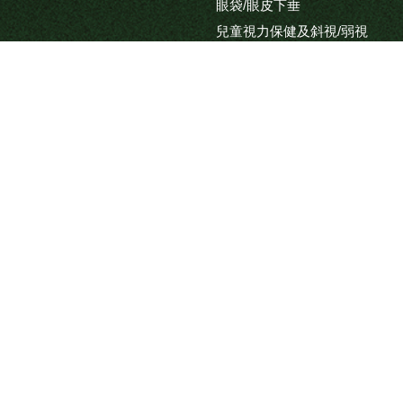
眼袋/眼皮下垂
兒童視力保健及斜視/弱視
矯正
各類眼科雷射手術-黃斑部
病變/視網膜裂孔/青光眼...
成人斜視矯正手術 - 也是一
種美容手術
其他醫療-乾眼症/飛蚊症/成
人斜視/虹彩炎/翼狀贅片
眼科高階健康檢查-每日名
額有限預約從速
影片分享
部落格連結
高階五合一白內障手術
本院相關
近視雷射手術
其他醫療院所
老花眼矯正手術
國內外眼科醫學會
眼皮美容整形手術
角膜塑型術Ortho-K