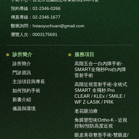
預約專線：02-2346-0266
傳真專線：02-2346-1677
醫療詢問：hsiaoyuchuan@gmail.com
瀏覽人次：0003175691
診所簡介
服務項目
診所簡介
高階五合一白內障手術-
SMART全飛秒Pro白內障
門診資訊
雷射手術
主治項目與專長
高階近視雷射手術-全術式
SMART 全飛秒 Pro
如何預約手術
CLEAR / KLEx / SMILE /
新書介紹
WF Z-LASIK / PRK
儀器與環境
老花眼治療
角膜塑型術Ortho-K - 近視
控制/預防高度近視
眼皮美容整形手術-雙眼皮/