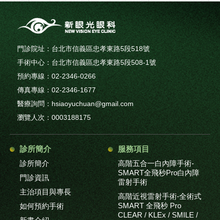
門診院址：台北市信義區忠孝東路5段518號
手術中心：台北市信義區忠孝東路5段508-1號
預約專線：02-2346-0266
傳真專線：02-2346-1677
醫療詢問：hsiaoyuchuan@gmail.com
瀏覽人次：0003188175
診所簡介
服務項目
診所簡介
高階五合一白內障手術-
SMART全飛秒Pro白內障
門診資訊
雷射手術
主治項目與專長
高階近視雷射手術-全術式
SMART 全飛秒 Pro
如何預約手術
CLEAR / KLEx / SMILE /