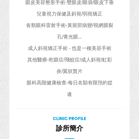
眼皮美容整形手術-雙眼皮/眼袋/眼皮下垂
兒童視力保健及斜視/弱視矯正
各類眼科雷射手術-黃斑部病變/視網膜裂
孔/青光眼...
成人斜視矯正手術 - 也是一種美容手術
其他醫療-乾眼症/飛蚊症/成人斜視/虹彩
炎/翼狀贅片
眼科高階健康檢查-每日名額有限預約從
速
CLINIC PROFILE
診所簡介