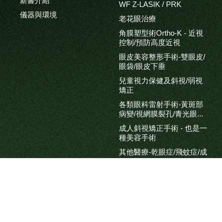
新書介紹
WF Z-LASIK / PRK
儀器與環境
老花眼治療
角膜塑型術Ortho-K - 近視
控制/預防高度近視
眼皮美容整形手術-雙眼皮/
眼袋/眼皮下垂
兒童視力保健及斜視/弱視
矯正
各類眼科雷射手術-黃斑部
病變/視網膜裂孔/青光眼...
成人斜視矯正手術 - 也是一
種美容手術
其他醫療-乾眼症/飛蚊症/成
人斜視/虹彩炎/翼狀贅片
眼科高階健康檢查-每日名
額有限預約從速
影片分享
部落格連結
高階五合一白內障手術
本院相關