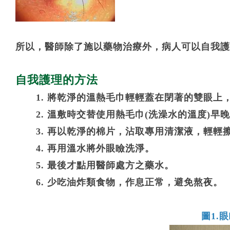
所以，醫師除了施以藥物治療外，病人可以自我護
自我護理的方法
1. 將乾淨的溫熱毛巾輕輕蓋在閉著的雙眼上
2. 溫敷時交替使用熱毛巾(洗澡水的溫度)早
3. 再以乾淨的棉片，沾取專用清潔液，輕
4. 再用溫水將外眼瞼洗淨。
5. 最後才點用醫師處方之藥水。
6. 少吃油炸類食物，作息正常，避免熬夜。
圖1.