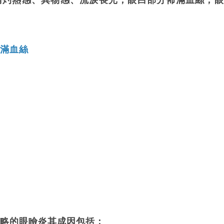
灼熱感、異物感、流淚畏光，眼白部分佈滿血絲，眼
滿血絲
略的眼瞼炎其成因包括：