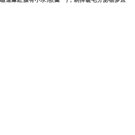
瞼邊緣紅腫有小水泡(圖一)，易掉睫毛分泌物多且