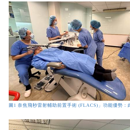
圖1 奈焦飛秒雷射輔助前置手術 (FLACS)」功能