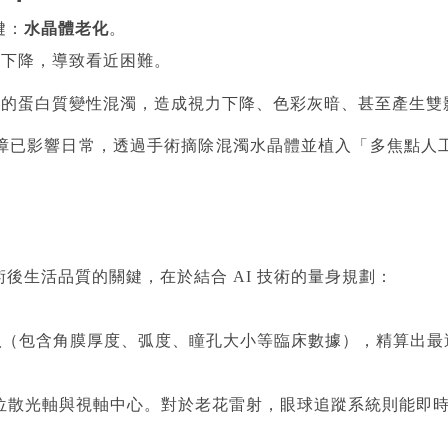
鍵：
水晶體老化
。
下降，導致看近困難。
的蛋白質變性混濁，造成視力下降、色彩灰暗、甚至產生雙
障已影響日常，透過手術摘除混濁水晶體並植入「多焦點人
後生活品質的關鍵，在於結合 AI 技術的量身規劃：
型
（包含角膜厚度、弧度、瞳孔大小等臨床數據），精算出最
位散光軸與視軸中心。對於老花雷射，眼球追蹤系統則能即