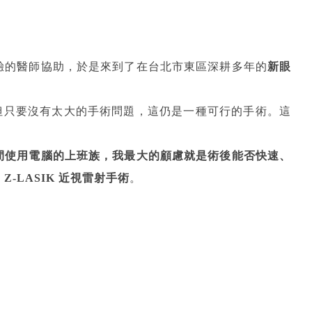
驗的醫師協助，於是來到了在台北市東區深耕多年的
新眼
，但只要沒有太大的手術問題，這仍是一種可行的手術。這
間使用電腦的上班族，我最大的顧慮就是術後能否快速、
 Z-LASIK 近視雷射手術
。