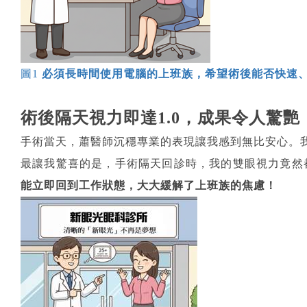
圖1
必須長時間使用電腦的上班族，希望術後能否快速
術後隔天視力即達1.0，成果令人驚艷
手術當天，蕭醫師沉穩專業的表現讓我感到無比安心。我的術
最讓我驚喜的是，手術隔天回診時，我的雙眼視力竟然
能立即回到工作狀態，大大緩解了上班族的焦慮！