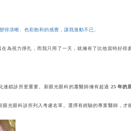
變得清晰、色彩飽和的感覺，讓我激動不已。
月都還在為視力掙扎，而我只用了一天，就擁有了比他當時好
化連鎖診所更重要。新眼光眼科的蕭醫師擁有超過
25 年
新眼光眼科診所列入考慮名單。選擇有經驗的專業醫師，才