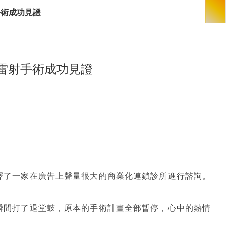
手術成功見證
視雷射手術成功見證
擇了一家在廣告上聲量很大的商業化連鎖診所進行諮詢。
瞬間打了退堂鼓，原本的手術計畫全部暫停，心中的熱情