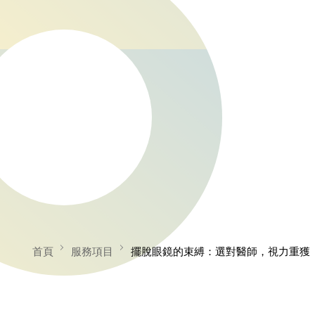
首頁
服務項目
擺脫眼鏡的束縛：選對醫師，視力重獲「