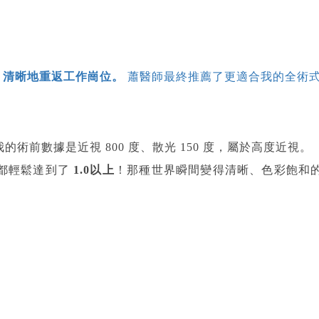
、清晰地重返工作崗位。
蕭醫師最終推薦了更適合我的全術
前數據是近視 800 度、散光 150 度，屬於高度近視。
都輕鬆達到了
1.0以上
！那種世界瞬間變得清晰、色彩飽和