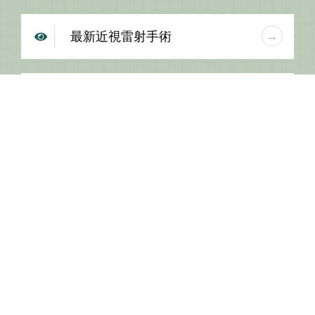
最新近視雷射手術
近視雷射手術怎麼選？分析3大
近視雷射手術術式＋客製化近視
雷射手術
SMART全飛秒Pro近視雷射手
術---SMART近視雷射全術式
擺脫 400 度高度散光與厚重眼
鏡：我的 WF-Z-LASIK 近視雷射