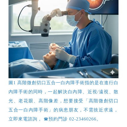
圖1 高階微創切口五合一白內障手術指的是在進行白
內障手術的同時，一起解決白內障、近視/遠視、散
光、老花眼、高階像差，想要接受「高階微創切口
五合一白內障手術」的病患朋友，不需捨近求遠，
立即來電諮詢，
☎
預約門診 02-23460266。