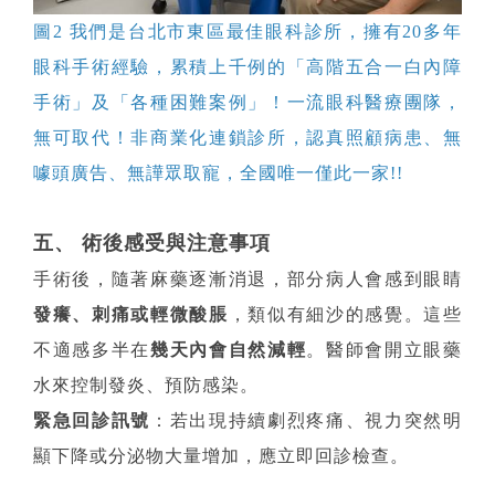
圖2 我們是台北市東區最佳眼科診所，擁有20多年
眼科手術經驗，累積上千例的「高階五合一白內障
手術」及「各種困難案例」！一流眼科醫療團隊，
無可取代！非商業化連鎖診所，認真照顧病患、無
噱頭廣告、無譁眾取寵，全國唯一僅此一家!!
五、 術後感受與注意事項
手術後，隨著麻藥逐漸消退，部分病人會感到眼睛
發癢、刺痛或輕微酸脹
，類似有細沙的感覺。這些
不適感多半在
幾天內會自然減輕
。醫師會開立眼藥
水來控制發炎、預防感染。
緊急回診訊號
：若出現持續劇烈疼痛、視力突然明
顯下降或分泌物大量增加，應立即回診檢查。