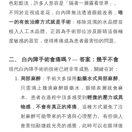
色彩黯淡，許多人形容是「隔著一層霧看世界」。
不同於近視或老花，白內障無法透過眼鏡改善，
唯
一的有效治療方式就是手術
：移除混濁的水晶體並
植入人工水晶體。正因為手術部位涉及眼睛這個極
度敏感的器官，使得疼痛成為患者最害怕的問題。
二、 白內障手術會痛嗎？— 答案：幾乎不會
現代白內障手術的技術已經非常成熟，關鍵在於：
局部麻醉
：手術大多採用
點藥水式局部麻醉
。
只需滴上幾滴麻醉眼藥水
，眼睛表層就會麻
木。患者在過程中頂多感受到
輕微的壓力或異
物感
，
不會有真正的疼痛
。這種方式避免了注
射麻醉可能帶來的不適與心理壓力。有些病人
會害怕顯微鏡光亮的感覺，此時可以在眼球後