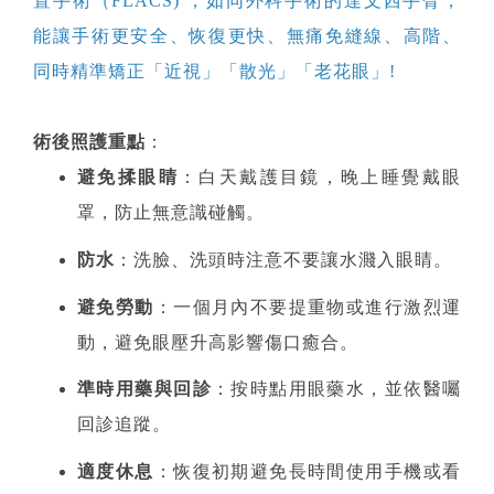
置手術（FLACS) ，如同外科手術的達文西手臂，
能讓手術更安全、恢復更快、無痛免縫線、高階、
同時精準矯正「近視」「散光」「老花眼」!
術後照護重點
：
避免揉眼睛
：白天戴護目鏡，晚上睡覺戴眼
罩，防止無意識碰觸。
防水
：洗臉、洗頭時注意不要讓水濺入眼睛。
避免勞動
：一個月內不要提重物或進行激烈運
動，避免眼壓升高影響傷口癒合。
準時用藥與回診
：按時點用眼藥水，並依醫囑
回診追蹤。
適度休息
：恢復初期避免長時間使用手機或看