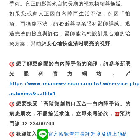
手術。真正的影響來自於長期的視線模糊與拖延。
如果您或家人正因白內障而生活不便，卻因「怕
痛」而猶豫不決，請務必與專業眼科醫師詳談。透
過完整的檢查與評估，醫師能為您設計最合適的治
療方案，幫助您
安心地恢復清晰明亮的視野
。
想了解更多關於白內障手術的資訊，請參考新眼
光眼科官方網站：
🔗
https://www.asianewvision.com.tw/tw/service.ph
act=view&catId=1
想要接受「高階微創切口五合一白內障手術」的
病患朋友，不需捨近求遠，立即來電諮詢，
預約
門診 02-23460266
歡迎加入
官方帳號查詢看診進度及線上預約