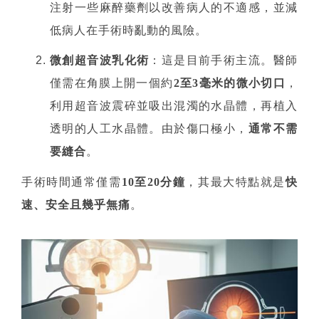
注射一些麻醉藥劑以改善病人的不適感，並減
低病人在手術時亂動的風險。
微創超音波乳化術
：這是目前手術主流。醫師
僅需在角膜上開一個約
2至3毫米的微小切口
，
利用超音波震碎並吸出混濁的水晶體，再植入
透明的人工水晶體。由於傷口極小，
通常不需
要縫合
。
手術時間通常僅需
10至20分鐘
，其最大特點就是
快
速、安全且幾乎無痛
。