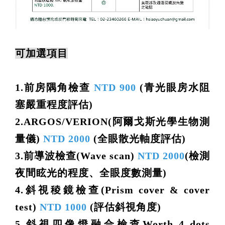
可加選項目
1.
前房隅角檢查
NTD 900
(青光眼房水阻
塞嚴重程度評估)
2.ARGOS/VERION(阿爾戈斯光學生物測
量儀)
NTD 2000
(全眼散光軸度評估)
3.
前導波檢查(Wave scan)
NTD 2000
(
檢測
夜間眩光的程度、全眼度數測量)
4.斜視稜鏡檢查(Prism cover & cover
test)
NTD 1000
(評估斜視角度)
5.斜視四像燈融合檢查Worth 4 dots