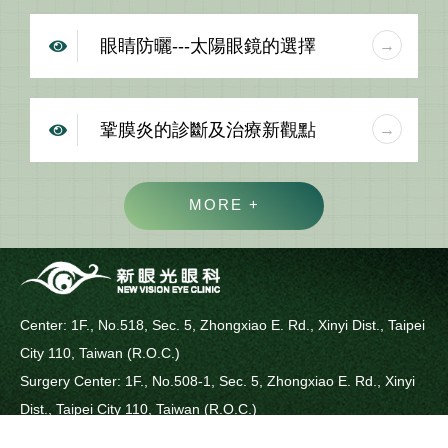
眼睛防曬---太陽眼鏡的選擇
鞏膜炎的診斷及治療新觀點
MORE +
Center: 1F., No.518, Sec. 5, Zhongxiao E. Rd., Xinyi Dist., Taipei
City 110, Taiwan (R.O.C.)
Surgery Center: 1F., No.508-1, Sec. 5, Zhongxiao E. Rd., Xinyi
Dist., Taipei City 110, Taiwan (R.O.C.)
Phone: 02-2346-0266