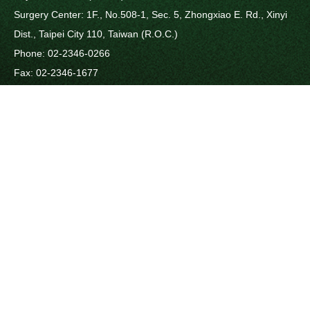
Surgery Center: 1F., No.508-1, Sec. 5, Zhongxiao E. Rd., Xinyi
Dist., Taipei City 110, Taiwan (R.O.C.)
Phone: 02-2346-0266
Fax: 02-2346-1677
E-Mail: hsiaoyuchuan@gmail.com
Visitors:0003177144
Clinic Profile
Service
Clinic Profile
Micro-incision
Phacoemusification
Information
New LASIK
Projects And Expertise
植入『進階多焦點人工水
Operation Appointment
晶體』即可治療老花眼
New Books
OrthoKeratology
Instrument And
Eyelid Plastic Surgery
Environment
Children's Vision Care /