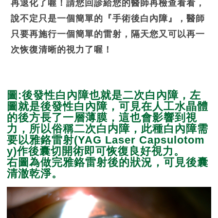
再退化了喔！請您回診給您的醫師再檢查看看，
說不定只是一個簡單的『手術後白內障』，醫師
只要再施行一個簡單的雷射，隔天您又可以再一
次恢復清晰的視力了喔！
圖:後發性白內障也就是二次白內障，左
圖就是後發性白內障，可見在人工水晶體
的後方長了一層薄膜，這也會影響到視
力，所以俗稱二次白内障，此種白內障需
要以雅鉻雷射(YAG Laser Capsulotom
y)作後囊切開術即可恢復良好視力。
右圖為做完雅鉻雷射後的狀況，可見後囊
清澈乾淨。