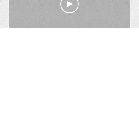
微脈衝睫狀肌雷射熱治療20200131
Center: 1F., No.518, Sec. 5, Zhongxiao E. Rd., Xinyi Dist., Taipei
City 110, Taiwan (R.O.C.)
Surgery Center: 1F., No.508-1, Sec. 5, Zhongxiao E. Rd., Xinyi
Dist., Taipei City 110, Taiwan (R.O.C.)
Phone: 02-2346-0266
Fax: 02-2346-1677
E-Mail: hsiaoyuchuan@gmail.com