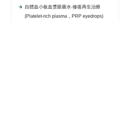
自體血小板血漿眼藥水-修復再生治療
(Platelet-rich plasma，PRP eyedrops)
化學性灼傷角膜---嫁接睫毛必讀
服用抗憂鬱劑及抗焦慮劑對眼睛的影響
觀賞3D立體電影--眼睛酸痛~
眼睛防曬---太陽眼鏡的選擇
鞏膜炎的診斷及治療新觀點
飛蚊症
過敏性結膜炎
懷孕中婦女--眼科用藥安全
眼科藥Diamox--預防高山症
眼結膜結石
虹彩炎
皮蛇~眼睛的泡疹病毒