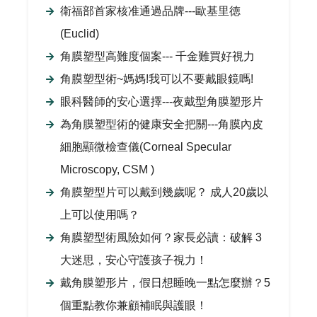
衛福部首家核准通過品牌---歐基里徳
(Euclid)
角膜塑型高難度個案--- 千金難買好視力
角膜塑型術~媽媽!我可以不要戴眼鏡嗎!
眼科醫師的安心選擇---夜戴型角膜塑形片
為角膜塑型術的健康安全把關---角膜內皮
細胞顯微檢查儀(Corneal Specular
Microscopy, CSM )
角膜塑型片可以戴到幾歲呢？ 成人20歲以
上可以使用嗎？
角膜塑型術風險如何？家長必讀：破解 3
大迷思，安心守護孩子視力！
戴角膜塑形片，假日想睡晚一點怎麼辦？5
個重點教你兼顧補眠與護眼！