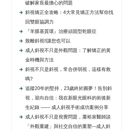
破解家長最擔心的問題
斜視矯正全攻略：4大常見矯正方法幫你找
回雙眼協調力
『羊膜基質環』治療頑固型乾眼症
脫離斜視!!讓您也可以
成人斜視不只是外觀問題：了解矯正的黃
金時機與方法
斜視不只是斜視，常合併弱視，這樣有救
嗎?
追蹤20年的堅持，23歲終於圓夢！告別斜
視，迎向自信：我在新眼光眼科的術後新
生紀錄 —— 成人斜視手術成功案例分享
成人斜視不只是視覺問題，蕭裕泉醫師談
「外觀重建」與社交自信的重塑---成人斜