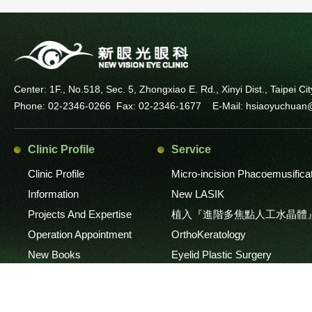
Center: 1F., No.518, Sec. 5, Zhongxiao E. Rd., Xinyi Dist., Taipei 
Phone: 02-2346-0266
Fax: 02-2346-1677
E-Mail: hsiaoyuchu
Clinic Profile
Service
Clinic Profile
Micro-incision Phacoemusifica
Information
New LASIK
Projects And Expertise
植入『進階多焦點人工水晶體
Operation Appointment
OrthoKeratology
New Books
Eyelid Plastic Surgery
Instrument And Environment
Children's Vision Care / Stra
Retinal Disease and Laser Tre