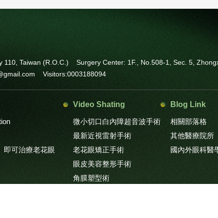
City 110, Taiwan (R.O.C.)
Surgery Center: 1F., No.508-1, Sec. 5, Zhongxi
an@gmail.com
Visitors:0003188094
Video Shating
Blog Link
tion
微小切口白內障超音波手術
相關部落格
最新近視雷射手術
其他醫療院所
』即可治療老花眼
老花眼矯正手術
國內外眼科醫
眼皮美容整形手術
角膜塑型術
bismus and Amblyopia
斜弱視矯正
atment
其他醫療