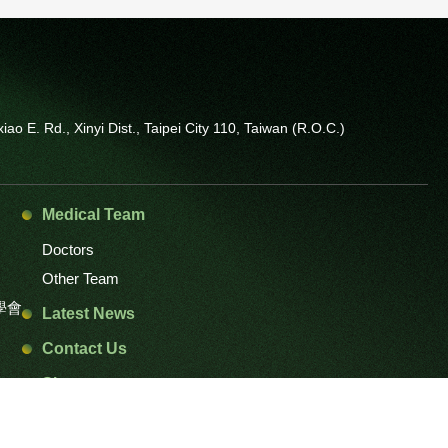
ao E. Rd., Xinyi Dist., Taipei City 110, Taiwan (R.O.C.)
Medical Team
Doctors
Other Team
學會
Latest News
Contact Us
Sitemap