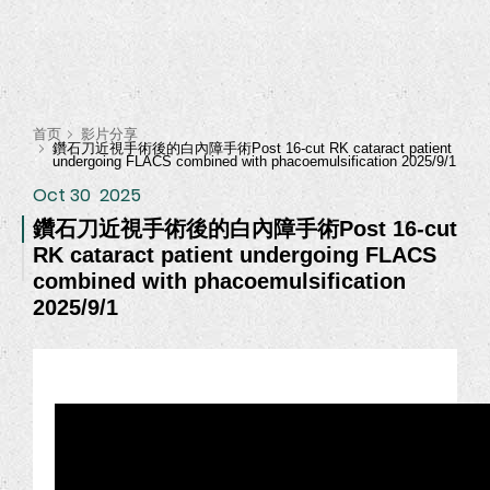
首页
影片分享
鑽石刀近視手術後的白內障手術Post 16-cut RK cataract patient
undergoing FLACS combined with phacoemulsification 2025/9/1
Oct 30
2025
鑽石刀近視手術後的白內障手術Post 16-cut
RK cataract patient undergoing FLACS
combined with phacoemulsification
2025/9/1