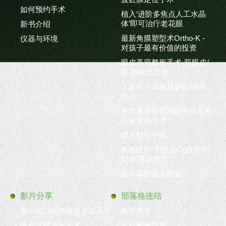
如何预约手术
植入‘进阶多焦点人工水晶
体’即可治疔老花眼
新书介绍
最新角膜塑型术Ortho-K -
仪器与环境
对孩子最有价值的投资
眼皮美容整形手术-双眼皮/
眼袋/眼皮下垂
儿童视力保健及斜视/弱视
矫正
各类黄斑部视网膜疾病及青
光眼雷射手术
成人斜視手術
其他医疔-干眼症/飞蚊症/虹
彩炎/翼状赘片
眼科高階健康檢查
影片分享
部落格连结
微小切口白内障超音波手术
相关博客
最新近视雷射手术
其他醫療院所