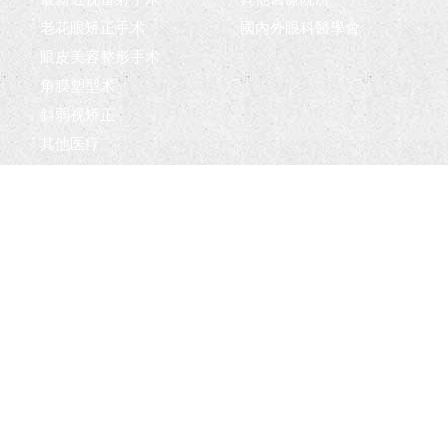
老花眼矫正手术
國內外眼科醫學會
眼皮美容整形手术
角膜塑型术
斜弱视矫正
其他医疔
医疗团队
院长及专科医师
护理团队及技术专员
最新消息
联络我们
网站地图
浏览人次：0003184937 © 2021 NEW VISION All Rights
Reserved.
网页设计
| 钜潞科技