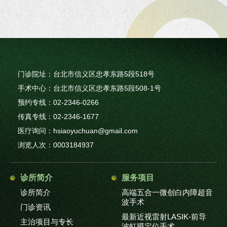
门诊院址：台北市信义区忠孝东路5段518号
手术中心：台北市信义区忠孝东路5段508-1号
预约专线：02-2346-0266
传真专线：02-2346-1677
医疗询问：hsiaoyuchuan@gmail.com
浏览人次：0003184937
诊所简介
服务项目
诊所简介
高端五合一微创白内障超音
波手术
门诊资讯
最新近视雷射LASIK-前导
主治项目与专长
波虹膜定位手术