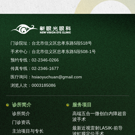
门诊院址：台北市信义区忠孝东路5段518号
手术中心：台北市信义区忠孝东路5段508-1号
预约专线：02-2346-0266
传真专线：02-2346-1677
医疗询问：hsiaoyuchuan@gmail.com
浏览人次：0003185086
诊所简介
服务项目
诊所简介
高端五合一微创白内障超音
波手术
门诊资讯
最新近视雷射LASIK-前导
主治项目与专长
波虹膜定位手术