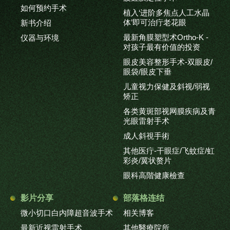
如何预约手术
植入‘进阶多焦点人工水晶
体’即可治疔老花眼
新书介绍
最新角膜塑型术Ortho-K -
仪器与环境
对孩子最有价值的投资
眼皮美容整形手术-双眼皮/
眼袋/眼皮下垂
儿童视力保健及斜视/弱视
矫正
各类黄斑部视网膜疾病及青
光眼雷射手术
成人斜視手術
其他医疔-干眼症/飞蚊症/虹
彩炎/翼状赘片
眼科高階健康檢查
影片分享
部落格连结
微小切口白内障超音波手术
相关博客
最新近视雷射手术
其他醫療院所