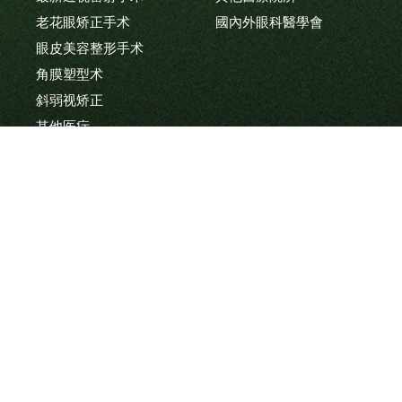
老花眼矫正手术
國內外眼科醫學會
眼皮美容整形手术
角膜塑型术
斜弱视矫正
其他医疔
医疗团队
院长及专科医师
护理团队及技术专员
最新消息
联络我们
网站地图
浏览人次：0003185086 © 2021 NEW VISION All Rights
Reserved.
网页设计
| 钜潞科技