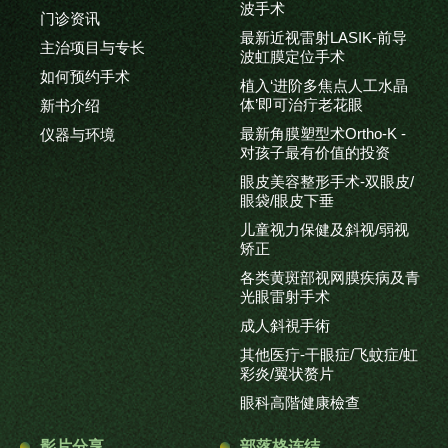
波手术
门诊资讯
最新近视雷射LASIK-前导
主治项目与专长
波虹膜定位手术
如何预约手术
植入‘进阶多焦点人工水晶
体’即可治疔老花眼
新书介绍
最新角膜塑型术Ortho-K -
仪器与环境
对孩子最有价值的投资
眼皮美容整形手术-双眼皮/
眼袋/眼皮下垂
儿童视力保健及斜视/弱视
矫正
各类黄斑部视网膜疾病及青
光眼雷射手术
成人斜視手術
其他医疔-干眼症/飞蚊症/虹
彩炎/翼状赘片
眼科高階健康檢查
影片分享
部落格连结