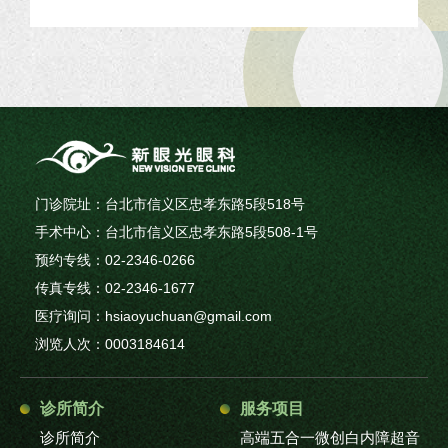
门诊院址：台北市信义区忠孝东路5段518号
手术中心：台北市信义区忠孝东路5段508-1号
预约专线：02-2346-0266
传真专线：02-2346-1677
医疗询问：hsiaoyuchuan@gmail.com
浏览人次：0003184614
诊所简介
服务项目
诊所简介
高端五合一微创白内障超音