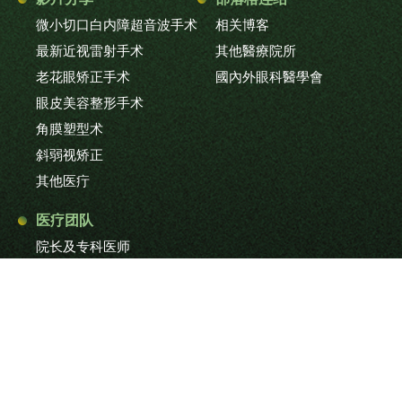
微小切口白内障超音波手术
相关博客
最新近视雷射手术
其他醫療院所
老花眼矫正手术
國內外眼科醫學會
眼皮美容整形手术
角膜塑型术
斜弱视矫正
其他医疔
医疗团队
院长及专科医师
护理团队及技术专员
最新消息
联络我们
网站地图
浏览人次：0003184614 © 2021 NEW VISION All Rights