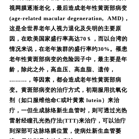
视网膜逐渐老化，最后造成老年性黄斑部病变
(age-related macular degeneration, AMD)，
这是全世界老年人视力退化及失明的主要原
因，在欧美国家盛行率高达70﹪，而以台湾的
情况来说，在老年族群的盛行率约30%。罹患
老年性黄斑部病变的危险因子中，最主要是年
龄，除此之外，高血压、高血脂、遗传，
………，等因素，都会造成老年性黄斑部病
变。黄斑部病变的治疔方式，初期服用抗氧化
剂（如口服维他命C或叶黄素 lutein）来治
疔，一但生成脉络新生血管时，则可透过光热
雷射经瞳孔光热疗法(TTT)来治疔，可以治疔
到深部可达脉络膜位置，使病灶新生血管萎