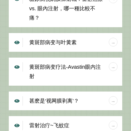
vs. 眼內注射，哪一種比較不
痛？
黄斑部病变与叶黄素
黄斑部病变疗法-Avastin眼内注
射
甚麽是‘视网膜剥离’？
雷射治疔~飞蚊症