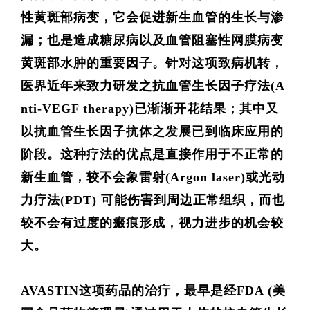
性黄斑部病变，它会促进新生血管的生长与渗
漏；也是造成糖尿病以及血管阻塞性网膜病变
黄斑部水肿的重要因子。针对这项致病机转，
医界近年来致力研发之抗血管生长因子疗法
(A
nti-VEGF therapy)
已渐渐开花结果；其中又
以抗血管生长因子抗体之发展已到临床应用的
阶段。这种疗法的优点是直接作用于不正常的
新生血管，较不会象雷射
(Argon laser)
或光动
力疗法
(PDT) 可能伤害到周边正常组织，而也
较不会有过度的瘢痕形成，视力进步的机会较
大。
AVASTIN这项药品的治疔，最早是经
FDA (
美