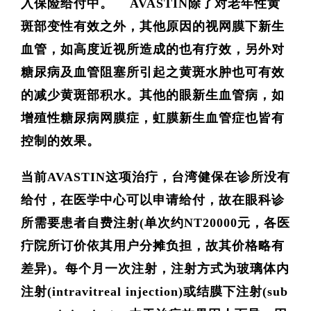
入保险给付中。
AVASTIN
除了对老年性黄
斑部变性有效之外，其他原因的视网膜下新生
血管，如高度近视所造成的也有疗效，另外对
糖尿病及血管阻塞所引起之黄斑水肿也可有效
的减少黄斑部积水。其他的眼新生血管病，如
增殖性糖尿病网膜症，虹膜新生血管症也皆有
控制的效果。
当前AVASTIN
这项治疔，台湾健保在诊所没有
给付，在医学中心可以申请给付，故在眼科诊
所需要患者自费注射
(单
次约
NT20000
元，各医
疔院所订价依其用户分摊负担，故其价格略有
差异
)
。每个月一次注射，注射方式为玻璃体内
注射
(
intravitreal
injection)
或结膜下注射
(sub