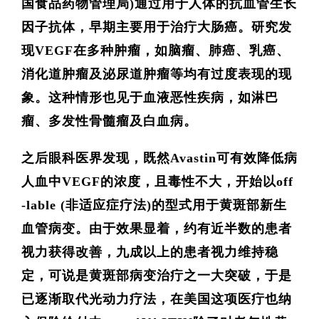
国食品药物管理局
)
通过用于人体的抗血管生长
因子抗体，早期主要用于治疔大肠癌。研究发
现
VEGF在多种肿瘤，如脑瘤、肺癌、乳癌、
消化道肿瘤及泌尿道肿瘤等均有过度表现的现
象。这种情形也见于血液恶性疾病，如淋巴
瘤、多发性骨髓瘤及白血病。
之后眼科医界发现，既然Avastin
可有效降低病
人血中
VEGF
的浓度，且毒性不大，开始以
off
-lable (
非适应症疗法
)
的型式用于黄斑部新生
血管病变。由于效果显着，约有近半数的患者
视力获得改善，九成以上的患者视力维持稳
定，可说是黄斑部病变治疔之一大突破，于是
已逐渐取代光动力疗法，在美国这项医疔也纳