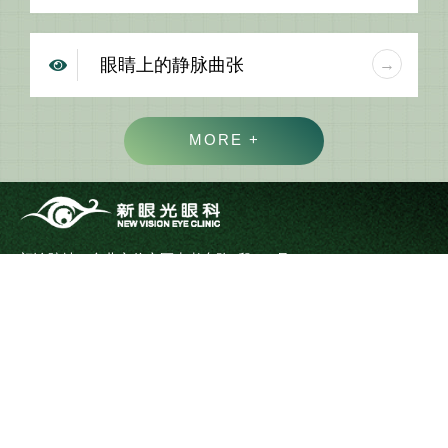
眼睛上的静脉曲张
MORE +
门诊院址：台北市信义区忠孝东路5段518号
手术中心：台北市信义区忠孝东路5段508-1号
预约专线：02-2346-0266
传真专线：02-2346-1677
医疗询问：hsiaoyuchuan@gmail.com
浏览人次：0003176470