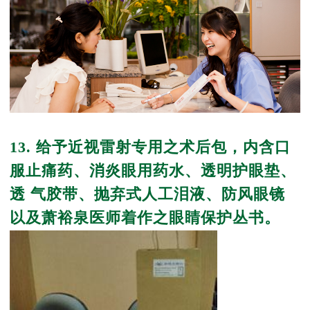
13. 给予近视雷射专用之术后包，内含口
服止痛药、消炎眼用药水、透明护眼垫、
透 气胶带、抛弃式人工泪液、防风眼镜
以及萧裕泉医师着作之眼睛保护丛书。