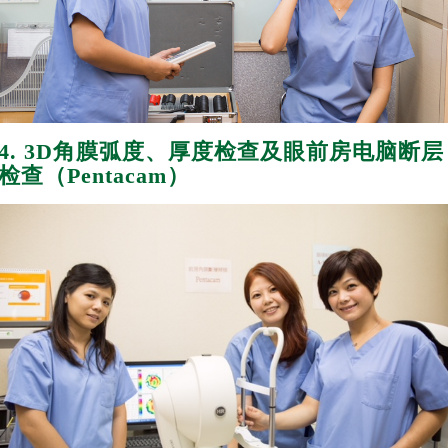
4. 3D角膜弧度、厚度检查及眼前房电脑断层
检查（Pentacam）