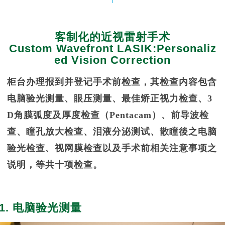
客制化的近视雷射手术
Custom Wavefront LASIK:Personaliz
ed Vision Correction
柜台办理报到并登记手术前检查，其检查内容包含
电脑验光测量、眼压测量、最佳矫正视力检查、3
D角膜弧度及厚度检查（Pentacam）、前导波检
查、瞳孔放大检查、泪液分泌测试、散瞳後之电脑
验光检查、视网膜检查以及手术前相关注意事项之
说明，等共十项检查。
1. 电脑验光测量