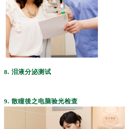
8. 泪液分泌测试
9. 散瞳後之电脑验光检查