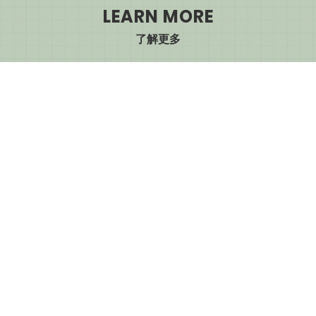
LEARN MORE
了解更多
你适合近视雷射手术吗?
專訪眼科近視雷射手術權威蕭裕
泉醫師：AI 導入近視雷射，如何
實現「量身訂製」的精準視界
最新近视雷射手术