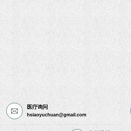
医疗询问
hsiaoyuchuan@gmail.com