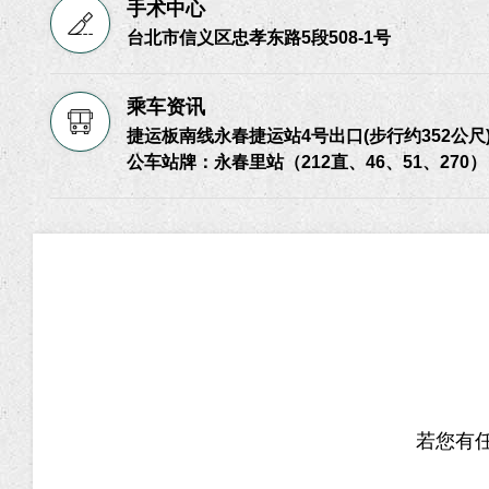
手术中心
台北市信义区忠孝东路5段508-1号
乘车资讯
捷运板南线永春捷运站4号出口(步行约352公尺
公车站牌：永春里站（212直、46、51、270）
若您有