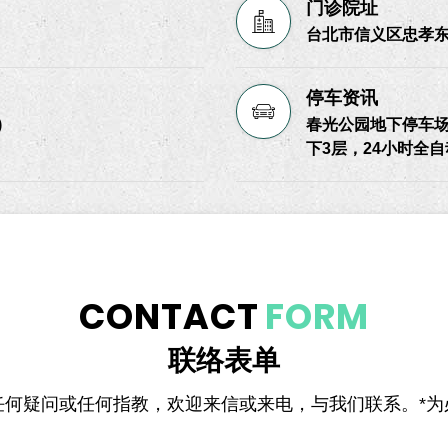
门诊院址
台北市信义区忠孝东
停车资讯
)
春光公园地下停车场
下3层，24小时全
CONTACT
FORM
联络表单
任何疑问或任何指教，欢迎来信或来电，与我们联系。*为