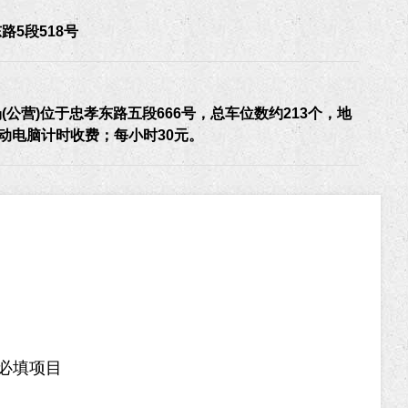
路5段518号
(公营)位于忠孝东路五段666号，总车位数约213个，地
自动电脑计时收费；每小时30元。
必填项目